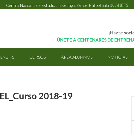
by
ANEFS
Centro Nacional de Estudios Investigación del Fútbol Sala
¡Hazte soci
ÚNETE A CENTENARES DE ENTREN
ENEIFS
CURSOS
ÁREA ALUMNOS
NOTICIAS
L_Curso 2018-19